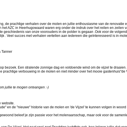
g, de prachtige verhalen over de molen en jullie enthousiasme van de renovatie e
in het AZC in Heerhugowaard waren erg onder de indruk over het reilen en zeilen 
e de geschiedenis van onze voorouders in de polder is gegaan .Ook voor de volgen
pelijk . Veel succes met verhalen vertellen aan iedereen die geïnteresseerd is in mol
a Tanner
 op bezoek. Een stralende zonnige dag en voldoende wind om de vijzel te draaien.
e prachtige verbouwing in de molen en niet minder over het mooie gastenhuis"de V
om jullie te mogen ontvangen :-)
e website.
oude" en de "nieuwe" historie van de molen en 'de Vijzel' te kunnen volgen in woord
ijgewoond beleef je zijn passie voor het molenaarsschap, maar ook voor de samenle
an De Vijzel. Het gaat snel zeg! Prachtige luchtfoto ook, hoe krijgen jullie dat voo