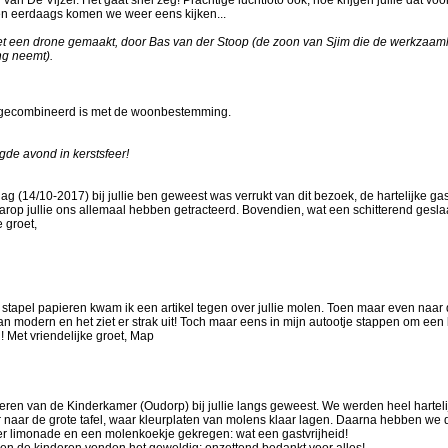
 en eerdaags komen we weer eens kijken...
n met een drone gemaakt, door Bas van der Stoop (de zoon van Sjim die de werkzaa
ng neemt).
ie gecombineerd is met de woonbestemming.
gde avond in kerstsfeer!
 (14/10-2017) bij jullie ben geweest was verrukt van dit bezoek, de hartelijke gas
aarop jullie ons allemaal hebben getracteerd. Bovendien, wat een schitterend gesl
 groet,
stapel papieren kwam ik een artikel tegen over jullie molen. Toen maar even naar
van modern en het ziet er strak uit! Toch maar eens in mijn autootje stappen om een
Met vriendelijke groet, Map
ren van de Kinderkamer (Oudorp) bij jullie langs geweest. We werden heel harteli
naar de grote tafel, waar kleurplaten van molens klaar lagen. Daarna hebben we 
er limonade en een molenkoekje gekregen: wat een gastvrijheid!
 en de kinderen vonden het geweldig; onzettend bedankt voor alles!