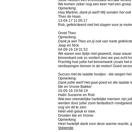
We komen zeker nog een keer met een groep 
Opmerking:
Haa Martine, dank je wel!! Wij vonden het ook
Theo de Haas
13-04-17
11:05:17
Rob, gefeliciteerd met het slagen voor je mo
Groet Theo
Opmerking:
Dank je wel Theo en jij ook van harte gefelicit
Jaap en Nick
04-09-16
19:31:52
We waren een tijdje niet geweest, maar wauw -
binnenkant ook zo vordert zien we pas echt ho
Prachtig hoe jullie het binnenwerk (zoals het e
verdiepingen binnen in de molen! Goed verzo
Succes met de laatste loodjes - die wegen het 
Opmerking:
Dank jullie wel!! Het gaat goed en die laatste 
Ide en Vronie Bakker
16-05-16
19:56:19
Hallo Suzanne en Rob.
Wat een vriendelijke hartelijke mensen zijn j
werden door jullie zoon fantastisch rondgeleid.
oog om dit te zien.
Héél véél geluk er mee.
Groeten Ide en Vronie.
Opmerking:
Heel hartelijk dank voor deze warme reactie,
Volgende