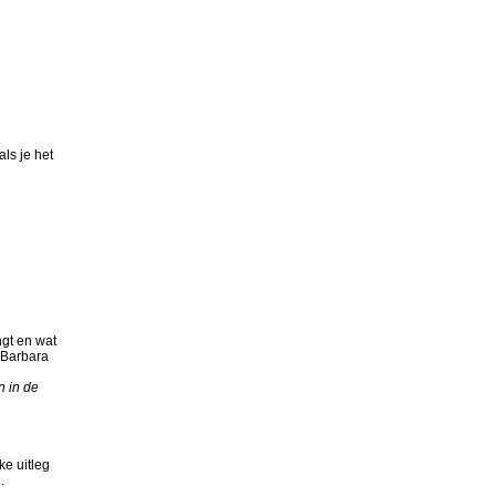
ls je het
gt en wat
n Barbara
n in de
ke uitleg
.