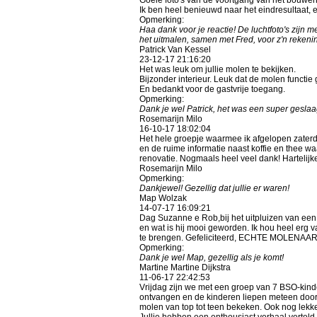
Ik ben heel benieuwd naar het eindresultaat,
Opmerking:
Haa dank voor je reactie! De luchtfoto's zij
het uitmalen, samen met Fred, voor z'n rekeni
Patrick Van Kessel
23-12-17
21:16:20
Het was leuk om jullie molen te bekijken.
Bijzonder interieur. Leuk dat de molen funct
En bedankt voor de gastvrije toegang.
Opmerking:
Dank je wel Patrick, het was een super geslaa
Rosemarijn Milo
16-10-17
18:02:04
Het hele groepje waarmee ik afgelopen zaterdag
en de ruime informatie naast koffie en thee w
renovatie. Nogmaals heel veel dank! Hartelijke
Rosemarijn Milo
Opmerking:
Dankjewel! Gezellig dat jullie er waren!
Map Wolzak
14-07-17
16:09:21
Dag Suzanne e Rob,bij het uitpluizen van een 
en wat is hij mooi geworden. Ik hou heel erg 
te brengen. Gefeliciteerd, ECHTE MOLENAAR! 
Opmerking:
Dank je wel Map, gezellig als je komt!
Martine Martine Dijkstra
11-06-17
22:42:53
Vrijdag zijn we met een groep van 7 BSO-kinde
ontvangen en de kinderen liepen meteen door 
molen van top tot teen bekeken. Ook nog lekk
Jullie hebben een enthousiast verhaal verteld