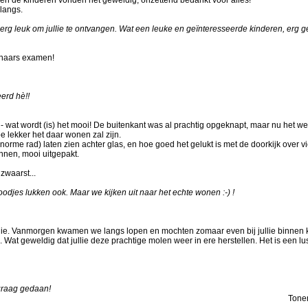
langs.
 erg leuk om jullie te ontvangen. Wat een leuke en geïnteresseerde kinderen, erg g
lenaars examen!
eerd hè!!
 wat wordt (is) het mooi! De buitenkant was al prachtig opgeknapt, maar nu het w
e lekker het daar wonen zal zijn.
norme rad) laten zien achter glas, en hoe goed het gelukt is met de doorkijk over vi
nnen, mooi uitgepakt.
zwaarst...
loodjes lukken ook. Maar we kijken uit naar het echte wonen :-) !
ullie. Vanmorgen kwamen we langs lopen en mochten zomaar even bij jullie binnen 
 Wat geweldig dat jullie deze prachtige molen weer in ere herstellen. Het is een lus
 graag gedaan!
Tone