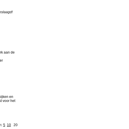
eslaagd!
erk aan de
er
kijken en
t voor het
n:
5
10
20