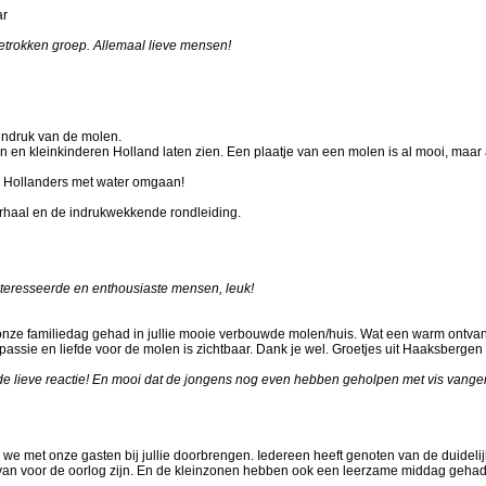
ar
etrokken groep. Allemaal lieve mensen!
indruk van de molen.
en en kleinkinderen Holland laten zien. Een plaatje van een molen is al mooi, maar a
e Hollanders met water omgaan!
verhaal en de indrukwekkende rondleiding.
ïnteresseerde en enthousiaste mensen, leuk!
ze familiedag gehad in jullie mooie verbouwde molen/huis. Wat een warm ontvan
 passie en liefde voor de molen is zichtbaar. Dank je wel. Groetjes uit Haaksberge
r de lieve reactie! En mooi dat de jongens nog even hebben geholpen met vis vange
e met onze gasten bij jullie doorbrengen. Iedereen heeft genoten van de duidelij
 van voor de oorlog zijn. En de kleinzonen hebben ook een leerzame middag gehad