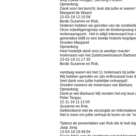
Opmerking:
Dank voor het bericht, leuk dat jullie er waren!
Margaret de Waard
22-03-19
12:10:58
Beste Suzanne en Rob,
Gisteren hebben we genoten van de rondleidin
Onze vrijwilligersgroep van de kinderopvang 
molenaarsgezin . Het is altijd interessant ho
generaties blijft zo een beetje historie begrij
Groeten Margaret
Opmerking:
Heel hartelijk dank voor je aardige reactie!
molenaars van het Zuiderzeemuseum Barbar
23-02-19
21:17:35
Beste Suzanne en Rob,
vandaag waren wij met 11 molenaars bij jullie
Wij hebben genoten en zijn enthousiast over d
Veel dank voor jullie hartelijke ontvangst!
Groeten namens de molenaars van Barbara
Opmerking:
Dank je wel Barbara! Wij vonden het erg leuk 
Peter Tergau
22-11-18
11:12:05
Suzanne en Rob,
Gefeliciteerd met de verzorgde en informatiev
Het is mooi om jullie verhaal te lezen en de "
Tijdens de presentaties van Rob die ik heb b
Jaap Jong
13-03-18
18:49:04
Goeie foto's van de voortgang van het bouwen v