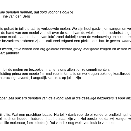
ullie genoten hebben, dat gold voor ons ook! :-)
m Tine van den Berg
 gehad in jullie prachtig verbouwde molen. We zijn heel gastvrij ontvangen en v
an de hand van een model veel uit over de stand van de wieken en het technische 
e maakte aan de hand van foto's veel duidelijk over de verbouwing en het enor
re bezoekers proberen zij ons cultureel erfgoed een plek in ons hart te geven. waar
lie er waren, jullie waren een erg geïnteresseerde groep met goeie vragen en wisten z
art, jammie!
n bij de molen op bezoek en namens ons allen , onze complimenten.
dleiding prima een mooie film met veel informatie en we kregen ook nog kerstbrood
achtige avond , Langedijk kan trots op jullie zijn.
ebben zelf ook erg genoten van de avond. Met al die gezellige bezoekers is voor ons
jullie. Wat een prachtige locatie. Hartelijk dank voor de bijzondere rondleiding, 
rrel mochten houden. Iedereen had het naar zijn zin. Het eerste lied dat wij zongen 
familie molenaar; familieleden). Dat vond ik nog wel even leuk te vertellen.