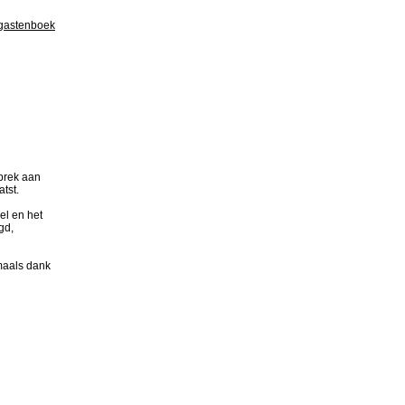
 gastenboek
ebrek aan
tst.
el en het
gd,
maals dank