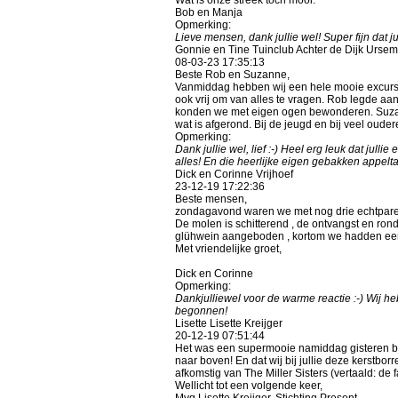
Bob en Manja
Opmerking:
Lieve mensen, dank jullie wel! Super fijn dat j
Gonnie en Tine Tuinclub Achter de Dijk Urse
08-03-23
17:35:13
Beste Rob en Suzanne,
Vanmiddag hebben wij een hele mooie excursie
ook vrij om van alles te vragen. Rob legde a
konden we met eigen ogen bewonderen. Suzann
wat is afgerond. Bij de jeugd en bij veel oude
Opmerking:
Dank jullie wel, lief :-) Heel erg leuk dat jul
alles! En die heerlijke eigen gebakken appelta
Dick en Corinne Vrijhoef
23-12-19
17:22:36
Beste mensen,
zondagavond waren we met nog drie echtpare
De molen is schitterend , de ontvangst en ron
glühwein aangeboden , kortom we hadden een pr
Met vriendelijke groet,
Dick en Corinne
Opmerking:
Dankjulliewel voor de warme reactie :-) Wij h
begonnen!
Lisette Lisette Kreijger
20-12-19
07:51:44
Het was een supermooie namiddag gisteren bij 
naar boven! En dat wij bij jullie deze kerstbo
afkomstig van The Miller Sisters (vertaald: de 
Wellicht tot een volgende keer,
Mvg Lisette Kreijger, Stichting Present