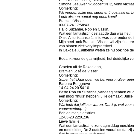
Simone Leeuwerink, docent NT2, Vonk Alkma
Opmerking:
We vonden jullie een super enthousiaste en b
Leuk als een aantal nog eens komt!
Bram de Visser
03-07-24
17:58:43
Hallo Suzanne, Rob en Casijn,
Wat een fantastisch geslaagde dag was het!
Onze Amerikaanse familie was zeer onder de 
Mijn neef -ook Bram de Visser- wil zijn kinder
van binnen ziet: very impressive!
In Oakdale, California weten ze nu ook hoe d
Bedankt voor de gastvrijheid, het duidelijke 
Groeten uit de Rozenlaan,
Bram en José de Visser
Opmerking:
Super lief! Daar doen we het voor :-) Zeer ge
Barbara Borggreve
14-04-24
20:54:10
Beste Rob en Suzanne, vandaag hebben wij on
een mooi “thuis” hebben jullie gemaakt. Jullie
Opmerking:
Wat leuk dat jullie er waren. Dank je wel voo
voorwaterloop :-)
Bob en manja deVries
12-03-23
22:01:36
Lieve familie,
Wat een fantastisch e zondagmiddag mochten w
en rondleiding.De 3 oudsten vooral omdat zij
Wat is onze streek toch mooi.