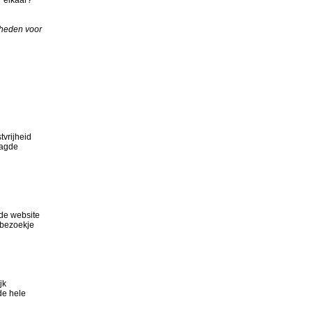
mheden voor
tvrijheid
aagde
 de website
 bezoekje
jk
de hele