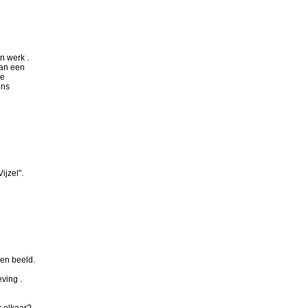
DSC09145
n werk .
van een
de
ens
ijzel".
 en beeld.
ving .
r elkaar?