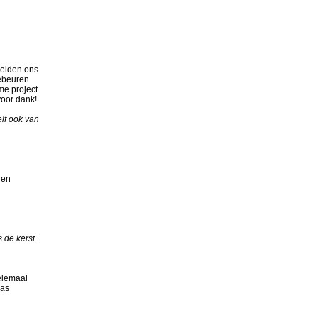
oelden ons
gebeuren
me project
voor dank!
elf ook van
 en
 de kerst
helemaal
was