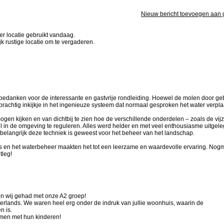
Nieuw bericht toevoegen aan
er locatie gebruikt vandaag.
k rustige locatie om te vergaderen.
k bedanken voor de interessante en gastvrije rondleiding. Hoewel de molen door g
rachtig inkijkje in het ingenieuze systeem dat normaal gesproken het water verplaa
gen kijken en van dichtbij te zien hoe de verschillende onderdelen – zoals de vijz
in de omgeving te reguleren. Alles werd helder en met veel enthousiasme uitgele
elangrijk deze techniek is geweest voor het beheer van het landschap.
s en het waterbeheer maakten het tot een leerzame en waardevolle ervaring. Nog
tleg!
n wij gehad met onze A2 groep!
Nederlands. We waren heel erg onder de indruk van jullie woonhuis, waarin de
n is.
omen met hun kinderen!