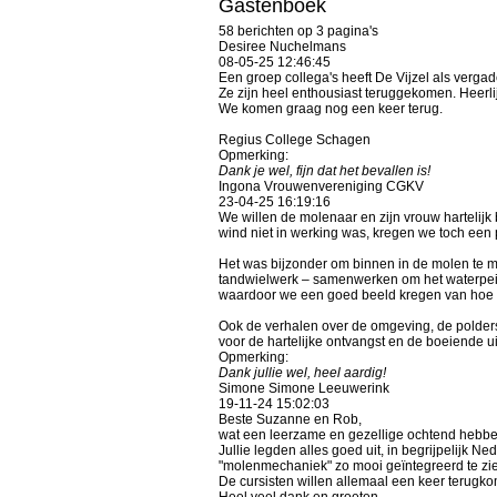
Gastenboek
58 berichten op 3 pagina's
Desiree Nuchelmans
08-05-25
12:46:45
Een groep collega's heeft De Vijzel als vergad
Ze zijn heel enthousiast teruggekomen. Heerlij
We komen graag nog een keer terug.
Regius College Schagen
Opmerking:
Dank je wel, fijn dat het bevallen is!
Ingona Vrouwenvereniging CGKV
23-04-25
16:19:16
We willen de molenaar en zijn vrouw hartelij
wind niet in werking was, kregen we toch een p
Het was bijzonder om binnen in de molen te mo
tandwielwerk – samenwerken om het waterpeil 
waardoor we een goed beeld kregen van hoe b
Ook de verhalen over de omgeving, de polder
voor de hartelijke ontvangst en de boeiende ui
Opmerking:
Dank jullie wel, heel aardig!
Simone Simone Leeuwerink
19-11-24
15:02:03
Beste Suzanne en Rob,
wat een leerzame en gezellige ochtend hebbe
Jullie legden alles goed uit, in begrijpelijk 
"molenmechaniek" zo mooi geïntegreerd te zie
De cursisten willen allemaal een keer terugk
Heel veel dank en groeten,